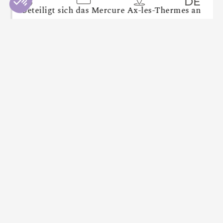
DE
beteiligt sich das Mercure Ax-les-Thermes an
dieser großen solidarischen Sache mit
mehreren Initiativen, die Vergnügen,
Wohlbefinden [...].
Lesen Sie mehr