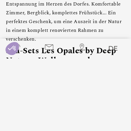
Entspannung im Herzen des Dorfes. Komfortable
Zimmer, Bergblick, komplettes Frühstück... Ein
perfektes Geschenk, um eine Auszeit in der Natur
in einem komplett renovierten Rahmen zu
verschenken.
DE
Spa-Sets Les Opales by Deep
Nature: Wellness und
Erholung
Das Spa Les Opales bietet Rituale, die von der
Natur der Pyrenäen inspiriert sind: entspannende
Massagen, Gesichtsbehandlungen, Zugang zum
Hammam, Sauna und Whirlpool. Mit den Spa-
Paketen schenken Sie sich einen Moment der tiefen
Beruhigung, ideal nach einem Tag in den Bergen.