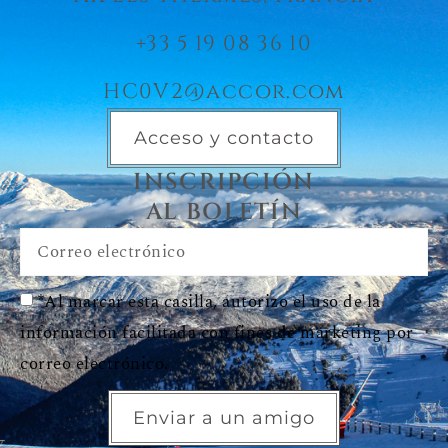
+33 5 19 08 36 10
HC0V2@accor.com
Acceso y contacto
INSCRIPCIÓN
AL BOLETÍN
*Al marcar esta casilla, autorizo el uso de la
información facilitada con fines de marketing por
correo electrónico.
Enviar a un amigo