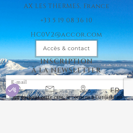
AX LES THERMES, France
+33 5 19 08 36 10
HC0V2@accor.com
Accès & contact
INSCRIPTION
À LA NEWSLETTER
FR
*En cochant cette case, je consens à l'utilisation
des informations fournies à des fins marketing par
e-mail.
Envoyer *